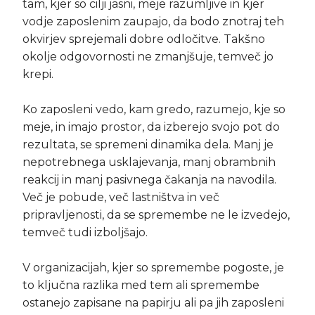
tam, kjer so cilji jasni, meje razumljive in kjer
vodje zaposlenim zaupajo, da bodo znotraj teh
okvirjev sprejemali dobre odločitve. Takšno
okolje odgovornosti ne zmanjšuje, temveč jo
krepi.
Ko zaposleni vedo, kam gredo, razumejo, kje so
meje, in imajo prostor, da izberejo svojo pot do
rezultata, se spremeni dinamika dela. Manj je
nepotrebnega usklajevanja, manj obrambnih
reakcij in manj pasivnega čakanja na navodila.
Več je pobude, več lastništva in več
pripravljenosti, da se spremembe ne le izvedejo,
temveč tudi izboljšajo.
V organizacijah, kjer so spremembe pogoste, je
to ključna razlika med tem ali spremembe
ostanejo zapisane na papirju ali pa jih zaposleni