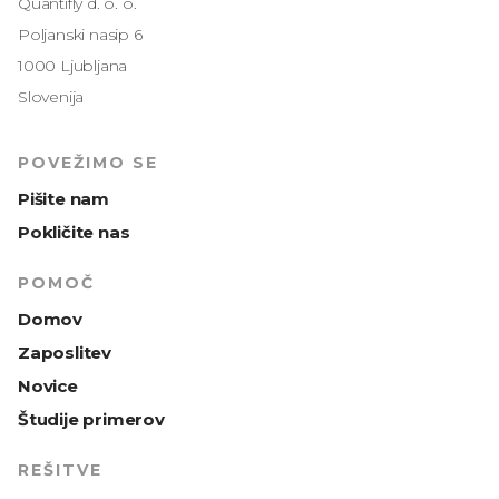
Quantifly d. o. o.
Poljanski nasip 6
1000 Ljubljana
Slovenija
POVEŽIMO SE
Pišite nam
Pokličite nas
POMOČ
Domov
Zaposlitev
Novice
Študije primerov
REŠITVE