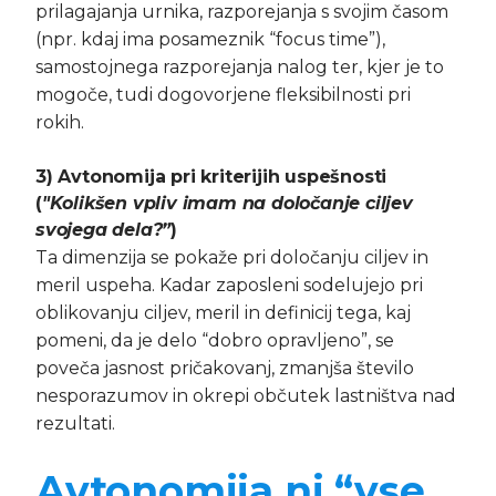
prilagajanja urnika, razporejanja s svojim časom
(npr. kdaj ima posameznik “focus time”),
samostojnega razporejanja nalog ter, kjer je to
mogoče, tudi dogovorjene fleksibilnosti pri
rokih.
3) Avtonomija pri kriterijih uspešnosti
(
"Kolikšen vpliv imam na določanje ciljev
svojega dela?”
)
Ta dimenzija se pokaže pri določanju ciljev in
meril uspeha. Kadar zaposleni sodelujejo pri
oblikovanju ciljev, meril in definicij tega, kaj
pomeni, da je delo “dobro opravljeno”, se
poveča jasnost pričakovanj, zmanjša število
nesporazumov in okrepi občutek lastništva nad
rezultati.
Avtonomija ni “vse