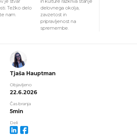
 je stvar
in kulture razkriva stanje
sti. Težko delo
delovnega okolja,
ite nam.
zavzetost in
pripravljenost na
spremembe.
Tjaša Hauptman
Objavljeno
22.6.2026
Čas branja
5
min
Deli