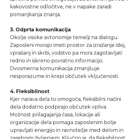
kakovostne odločitve, ne v napake zaradi
pomanjkanja znanja.
3. Odprta komunikacija
Okolje visoke avtonomije temelji na dialogu.
Zaposleni morajo imeti prostor za izražanje idej,
vprašanj in skrbi, vodstvo pa mora zagotavljati
redno in iskreno povratno informacijo.
Dvosmerna komunikacija zmanjšuje
nesporazume in krepi občutek vključenosti.
4. Fleksibilnost
Kjer narava dela to omogoča, fleksibilni načini
dela dodatno podpirajo občutek vpliva.
Možnost prilagajanja časa, lokacije ali
organizacije dela pomaga zaposlenim bolje
upravljati energijo in ravnotežje med delom in
zasebnim življenjem. Ključno je, da fleksibilnost