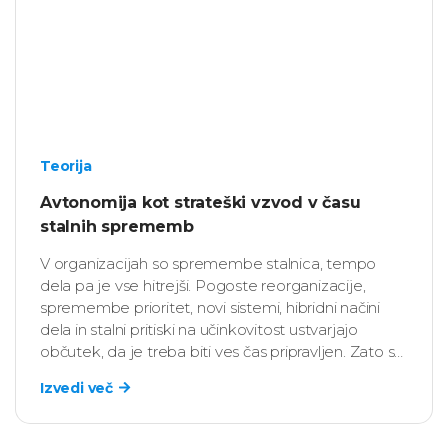
Teorija
Avtonomija kot strateški vzvod v času
stalnih sprememb
V organizacijah so spremembe stalnica, tempo
dela pa je vse hitrejši. Pogoste reorganizacije,
spremembe prioritet, novi sistemi, hibridni načini
dela in stalni pritiski na učinkovitost ustvarjajo
občutek, da je treba biti ves čas pripravljen. Zato se
HR vedno pogosteje sprašuje: “Kaj zaposlenim
Izvedi več
omogoča, da v takšnem okolju ne le sledijo
spremembam, temveč jih tudi soustvarjajo?”.