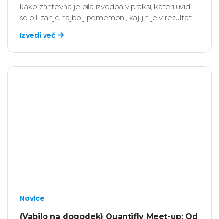
kako zahtevna je bila izvedba v praksi, kateri uvidi
so bili zanje najbolj pomembni, kaj jih je v rezultatih
presenetilo ter kako so na podlagi ugotovitev
Izvedi več
začrtali nadaljnje strateške, kadrobske in vodstvene
aktivnosti.
Novice
(Vabilo na dogodek) Quantifly Meet-up: Od