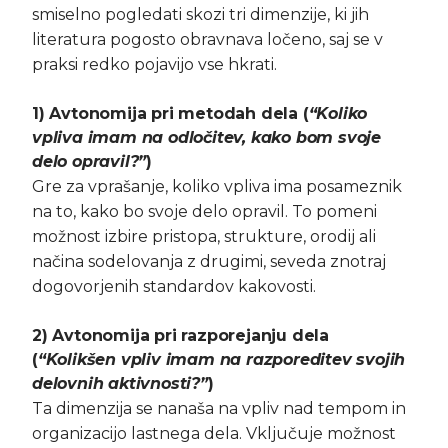
smiselno pogledati skozi tri dimenzije, ki jih
literatura pogosto obravnava ločeno, saj se v
praksi redko pojavijo vse hkrati.
1) Avtonomija pri metodah dela
(
“Koliko
vpliva imam na odločitev, kako bom svoje
delo opravil?”
)
Gre za vprašanje, koliko vpliva ima posameznik
na to, kako bo svoje delo opravil. To pomeni
možnost izbire pristopa, strukture, orodij ali
načina sodelovanja z drugimi, seveda znotraj
dogovorjenih standardov kakovosti.
2) Avtonomija pri razporejanju dela
(
“Kolikšen vpliv imam na razporeditev svojih
delovnih aktivnosti?”
)
Ta dimenzija se nanaša na vpliv nad tempom in
organizacijo lastnega dela. Vključuje možnost