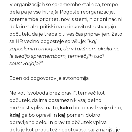
V organizacijah so spremembe stalnica, tempo
dela pa je vse hitrejši. Pogoste reorganizacije,
spremembe prioritet, novi sistemi, hibridni načini
dela in stalni pritiski na učinkovitost ustvarjajo
občutek, da je treba biti ves čas pripravljen. Zato
se HR vedno pogosteje sprašuje:
“Kaj
zaposlenim omogoča, da v takšnem okolju ne
le sledijo spremembam, temveč jih tudi
soustvarjajo?”.
Eden od odgovorov je avtonomija.
Ne kot “svoboda brez pravil”, temveč kot
občutek, da ima posameznik vsaj delno
možnost vpliva na to,
kako
bo opravil svoje delo,
kdaj
ga bo opravil in
kaj
pomeni dobro
opravljeno delo. In prav ta občutek vpliva
deluje kot protiutež negotovosti, saj zmanjšuje