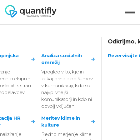
Odkrijmo, k
Avtonomija kot
opinjska
Analiza socialnih
Rezervirajte
omrežij
strateški vzvod v
anje
Vpogled v to, kje in
nc in ekipnih
zakaj prihaja do šumov
času stalnih
oslenih s strani
v komunikaciji, kdo so
 sodelavcev.
najvplivnejši
sprememb
komunikatorji in kdo ni
dovolj vključen.
zacija HR
Meritev klime in
v
kulture
aliziranje
Redno merjenje klime