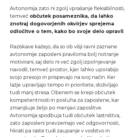
Avtonomija zato ni zgolj vprašanje fleksibilnosti,
temveč
občutek posameznika, da lahko
znotraj dogovorjenih okvirjev sprejema
odločitve o tem, kako bo svoje delo opravil
.
Raziskave kažejo, da so ob višji ravni zaznane
avtonomije zaposleni praviloma bolj notranje
motivirani, saj delo ni več zgolj izpolnjevanje
navodil, temveč prostor, kjer lahko uporabijo
svojo presojo in prispevajo na svoj način. Ker
lažje upravljajo tempo in prioritete, doživljajo
tudi manj stresa. Obenem se krepi občutek
kompetentnosti in posluha za zaposlene, kar
zmanjšuje željo po menjavi zaposlitve.
Avtonomija spodbuja tudi občutek lastništva,
zato zaposleni prevzemajo več odgovornosti,
hkrati pa raste tudi zaupanje v vodstvo in