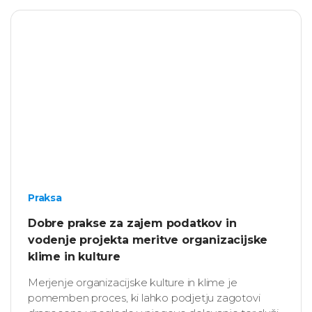
spremljamo, ne pa tudi aktivno uporabljamo za
izboljšave.
Praksa
Dobre prakse za zajem podatkov in
vodenje projekta meritve organizacijske
klime in kulture
Merjenje organizacijske kulture in klime je
pomemben proces, ki lahko podjetju zagotovi