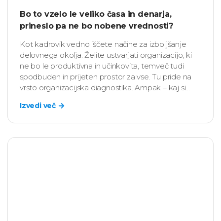
Bo to vzelo le veliko časa in denarja,
prineslo pa ne bo nobene vrednosti?
Kot kadrovik vedno iščete načine za izboljšanje
delovnega okolja. Želite ustvarjati organizacijo, ki
ne bo le produktivna in učinkovita, temveč tudi
spodbuden in prijeten prostor za vse. Tu pride na
vrsto organizacijska diagnostika. Ampak – kaj si
bodo o takšni analizi mislili zaposleni?
Izvedi več