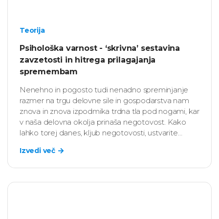
Teorija
Psihološka varnost - ‘skrivna’ sestavina
zavzetosti in hitrega prilagajanja
spremembam
Nenehno in pogosto tudi nenadno spreminjanje
razmer na trgu delovne sile in gospodarstva nam
znova in znova izpodmika trdna tla pod nogami, kar
v naša delovna okolja prinaša negotovost. Kako
lahko torej danes, kljub negotovosti, ustvarite
organizacijsko okolje, v katerem se bodo zaposleni
Izvedi več
počutili varni in v katerem bodo želeli ostati?