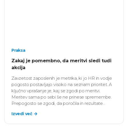
Praksa
Zakaj je pomembno, da meritvi sledi tudi
akcija
Zavzetost zaposlenih je metrika, ki jo HR in vodje
pogosto postavljajo visoko na seznam prioritet. A
ključno vprašanje je, kaj se zgodi po meritvi.
Meritev sama po sebi še ne prinese spremembe.
Prepogosto se zgodi, da poročila in rezultate
“pospravimo v predal”. Podatki so zbrani, analiza
Izvedi več
narejena, ne zgodijo pa se konkretni koraki.
Rezultati tako postanejo formalnost, nekaj, kar