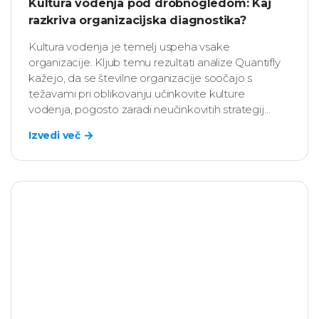
Kultura vodenja pod drobnogledom: Kaj
razkriva organizacijska diagnostika?
Kultura vodenja je temelj uspeha vsake
organizacije. Kljub temu rezultati analize Quantifly
kažejo, da se številne organizacije soočajo s
težavami pri oblikovanju učinkovite kulture
vodenja, pogosto zaradi neučinkovitih strategij
izbire in razvoja vodij.
Izvedi več