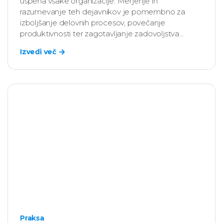
uspeha vsake organizacije. Merjenje in
razumevanje teh dejavnikov je pomembno za
izboljšanje delovnih procesov, povečanje
produktivnosti ter zagotavljanje zadovoljstva
zaposlenih. Vendar pa se pogosto zgodi, da
Izvedi več
merjenje samo organizacijske kulture in klime ni
dovolj, saj ne zajema celotne slike delovanja
organizacije.
Praksa