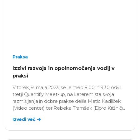
Praksa
Izzivi razvoja in opolnomočenja vodij v
praksi
V torek, 9. maja 2023, se je med 8.00 in 9.30 odvil
tretji Quantifly Meet-up, na katerem sta svoja
razmišljanja in dobre prakse delila Matic Kadliček
(Video center) ter Rebeka Tramšek (Elpro Križnič)..
Izvedi več