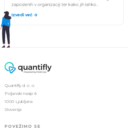
zaposlenih v organizaciji ter kako jih lahko
uporabite za večjo učinkovitost zaposlenih in ekip v
Izvedi več
vašem podjetju.
Quantifly d. o. o.
Poljanski nasip 6
1000 Ljubljana
Slovenija
POVEŽIMO SE