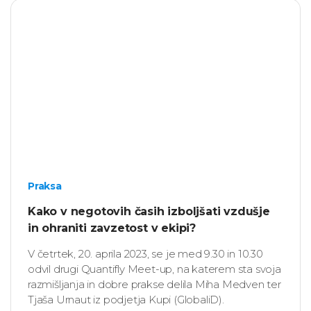
Praksa
Kako v negotovih časih izboljšati vzdušje
in ohraniti zavzetost v ekipi?
V četrtek, 20. aprila 2023, se je med 9.30 in 10.30
odvil drugi Quantifly Meet-up, na katerem sta svoja
razmišljanja in dobre prakse delila Miha Medven ter
Tjaša Urnaut iz podjetja Kupi (GlobaliD).