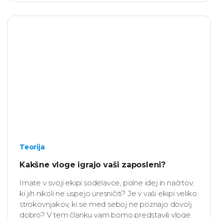
Teorija
Kakšne vloge igrajo vaši zaposleni?
Imate v svoji ekipi sodelavce, polne idej in načrtov,
ki jih nikoli ne uspejo uresničiti? Je v vaši ekipi veliko
strokovnjakov, ki se med seboj ne poznajo dovolj
dobro? V tem članku vam bomo predstavili vloge