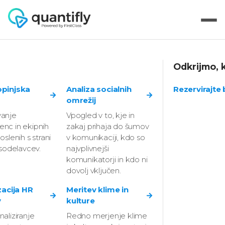
Odkrijmo, k
opinjska
Analiza socialnih
Rezervirajte
Strokovni prispevki
omrežij
anje
Vpogled v to, kje in
Prispevki s
nc in ekipnih
zakaj prihaja do šumov
oslenih s strani
v komunikaciji, kdo so
področja
 sodelavcev.
najvplivnejši
komunikatorji in kdo ni
organizacijske
dovolj vključen.
diagnostike
zacija HR
Meritev klime in
v
kulture
aliziranje
Redno merjenje klime