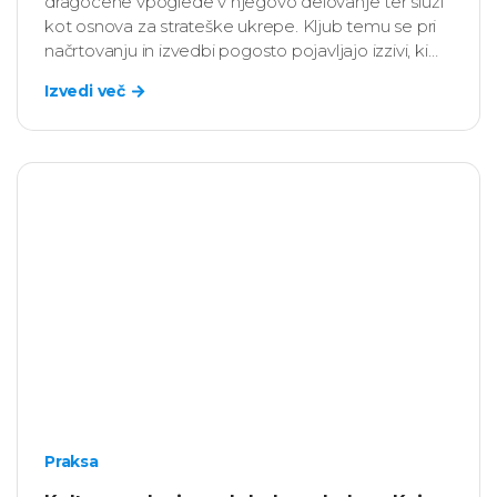
dragocene vpoglede v njegovo delovanje ter služi
kot osnova za strateške ukrepe. Kljub temu se pri
načrtovanju in izvedbi pogosto pojavljajo izzivi, ki
vplivajo na kakovost zbranih podatkov in uspešnost
Izvedi več
projekta.
Praksa