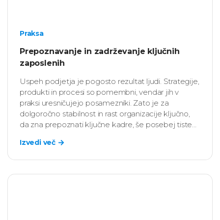
Praksa
Prepoznavanje in zadrževanje ključnih
zaposlenih
Uspeh podjetja je pogosto rezultat ljudi. Strategije,
produkti in procesi so pomembni, vendar jih v
praksi uresničujejo posamezniki. Zato je za
dolgoročno stabilnost in rast organizacije ključno,
da zna prepoznati ključne kadre, še posebej tiste
zaposlene, katerih vpliv na poslovanje presega
Izvedi več
njihov formalni naziv ali opis delovnega mesta.