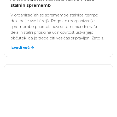
stalnih sprememb
V organizacijah so spremembe stalnica, tempo
dela pa je vse hitrejši. Pogoste reorganizacije,
spremembe prioritet, novi sistemi, hibridni načini
dela in stalni pritiski na učinkovitost ustvarjajo
občutek, da je treba biti ves čas pripravljen. Zato se
HR vedno pogosteje sprašuje: “Kaj zaposlenim
Izvedi več
omogoča, da v takšnem okolju ne le sledijo
spremembam, temveč jih tudi soustvarjajo?”.