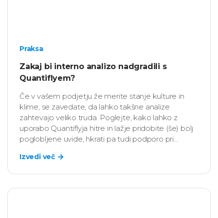
Praksa
Zakaj bi interno analizo nadgradili s
Quantiflyem?
Če v vašem podjetju že merite stanje kulture in
klime, se zavedate, da lahko takšne analize
zahtevajo veliko truda. Poglejte, kako lahko z
uporabo Quantiflyja hitre in lažje pridobite (še) bolj
poglobljene uvide, hkrati pa tudi podporo pri
uvajanju dejanskih sprememb.
Izvedi več