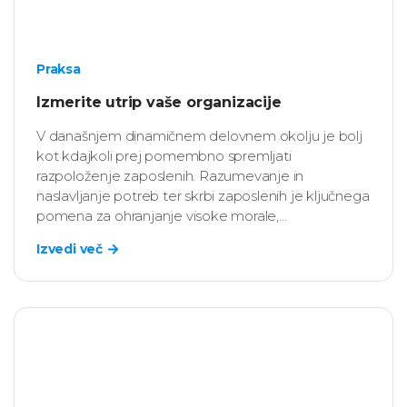
Praksa
Izmerite utrip vaše organizacije
V današnjem dinamičnem delovnem okolju je bolj
kot kdajkoli prej pomembno spremljati
razpoloženje zaposlenih. Razumevanje in
naslavljanje potreb ter skrbi zaposlenih je ključnega
pomena za ohranjanje visoke morale,
produktivnosti in splošnega poslovnega uspeha.
Izvedi več