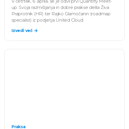
V četrtek, 6. aprila, se je odvil prvi Quantifly Meet-
up. Svoja razmišljanja in dobre prakse delila Živa
Praprotnik (HR) ter Rajko Glamočanin (roadmap
specialist) iz podjetja United Cloud.
Izvedi več
Praksa