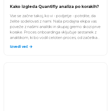
Kako izgleda Quantifly analiza po korakih?
Vse se začne takoj, ko vi - podjetje - potrdite, da
želite sodelovati z nami. Naša prodajna ekipa vas
poveže z našimi analitiki in skupaj gremo skozi prve
korake. Proces onboardinga vključuje sestanek z
analitikom, ki bo vodil celoten proces, od začetka
do konca.
Izvedi več