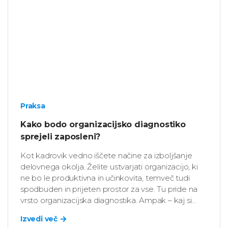
Praksa
Kako bodo organizacijsko diagnostiko
sprejeli zaposleni?
Kot kadrovik vedno iščete načine za izboljšanje
delovnega okolja. Želite ustvarjati organizacijo, ki
ne bo le produktivna in učinkovita, temveč tudi
spodbuden in prijeten prostor za vse. Tu pride na
vrsto organizacijska diagnostika. Ampak – kaj si
bodo o takšni analizi mislili zaposleni?
Izvedi več