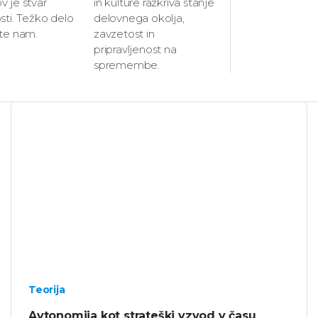
 je stvar
in kulture razkriva stanje
sti. Težko delo
delovnega okolja,
ite nam.
zavzetost in
pripravljenost na
spremembe.
Teorija
Avtonomija kot strateški vzvod v času