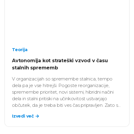
Teorija
Avtonomija kot strateški vzvod v času
stalnih sprememb
V organizacijah so spremembe stalnica, tempo
dela pa je vse hitrejši. Pogoste reorganizacije,
spremembe prioritet, novi sistemi, hibridni načini
dela in stalni pritiski na učinkovitost ustvarjajo
občutek, da je treba biti ves čas pripravljen. Zato se
HR vedno pogosteje sprašuje: “Kaj zaposlenim
Izvedi več
omogoča, da v takšnem okolju ne le sledijo
spremembam, temveč jih tudi soustvarjajo?”.