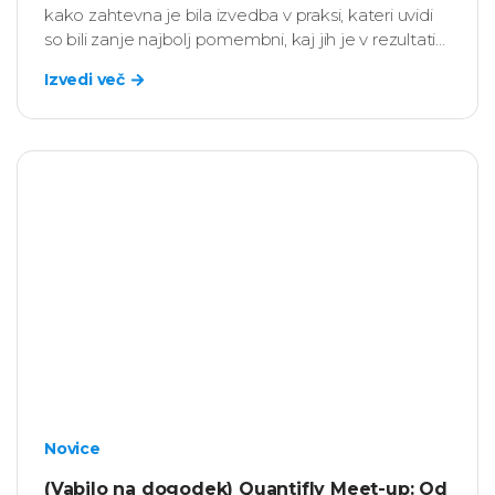
kako zahtevna je bila izvedba v praksi, kateri uvidi
so bili zanje najbolj pomembni, kaj jih je v rezultatih
presenetilo ter kako so na podlagi ugotovitev
Izvedi več
začrtali nadaljnje strateške, kadrobske in vodstvene
aktivnosti.
Novice
(Vabilo na dogodek) Quantifly Meet-up: Od