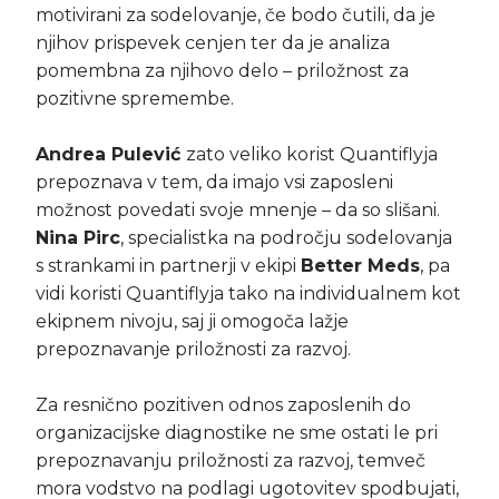
motivirani za sodelovanje, če bodo čutili, da je
njihov prispevek cenjen ter da je analiza
pomembna za njihovo delo – priložnost za
pozitivne spremembe.
Andrea Pulević
zato veliko korist Quantiflyja
prepoznava v tem, da imajo vsi zaposleni
možnost povedati svoje mnenje – da so slišani.
Nina Pirc
, specialistka na področju sodelovanja
s strankami in partnerji v ekipi
Better Meds
, pa
vidi koristi Quantiflyja tako na individualnem kot
ekipnem nivoju, saj ji omogoča lažje
prepoznavanje priložnosti za razvoj.
Za resnično pozitiven odnos zaposlenih do
organizacijske diagnostike ne sme ostati le pri
prepoznavanju priložnosti za razvoj, temveč
mora vodstvo na podlagi ugotovitev spodbujati,