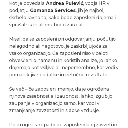
Kot je povedala
Andrea Pulević
, vodja HR v
podjetju
Gamanza Services
, jih je najbolj
skrbelo ravno to, kako bodo zaposleni dojemali
vprašalnik in ali mu bodo zaupali.
Misel, da se zaposleni pri odgovarjanju počutijo
nelagodno ali negotovo, je zaskrbljujoča za
vsako organizacijo. Če zaposleni niso v celoti
obveščeni o namenu in koristih analize, jo lahko
dojemajo kot vsiljivo ali nepomembno, kar vodi v
pomanjkljive podatke in netočne rezultate.
Še več – če zaposleni menijo, da je ogrožena
njihova zasebnost ali zaupnost, lahko izgubijo
zaupanje v organizacijo samo, kar vodi v
zmanjšanje zavzetosti in slabše vzdušje.
Po drugi strani pa bodo zaposleni bolj zavzeti in