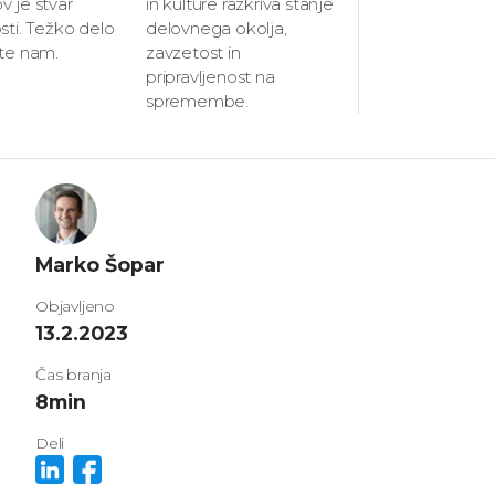
 je stvar
in kulture razkriva stanje
sti. Težko delo
delovnega okolja,
ite nam.
zavzetost in
pripravljenost na
spremembe.
Marko Šopar
Objavljeno
13.2.2023
Čas branja
8
min
Deli