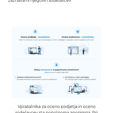
zaznavami njegovih sodelavcev.
Vprašalnika za oceno podjetja in oceno
sodelavcev sta popolnoma anonimna. Pri