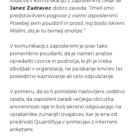
vodstva v komunikacijo z zaposlenimi, česar se
Janez Zadravec
dobro zaveda:
“Imeli smo
predstavitveni pogovor z vsemi zaposlenimi.
Posebej sem poudaril in prosil, naj bodo iskreni.
Mislim, da je to temelj analize.”
V komunikaciji z zaposlenimi je prav tako
pomembno poudariti, da je namen analize
opredeliti vzorce in področja, ki jih je treba
izboljšati v organizaciji, ne pa iskanje krivcev ter
posledično kaznovanje ali celo odpuščanje.
V primeru, da so ti pomisleki naslovljeni, vodstvo
opaža, da zaposleni zaradi večjega občutka
anonimnosti raje in bolj iskreno odgovarjajo na
vprašalnike zunanjih izvajalcev, kar je ena od
prednosti Quantiflyja v primerjavi z internimi
anketami.