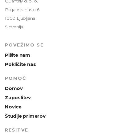
Quantifly d. o. o.
Poljanski nasip 6
1000 Ljubljana
Slovenija
POVEŽIMO SE
Pišite nam
Pokličite nas
POMOČ
Domov
Zaposlitev
Novice
Študije primerov
REŠITVE