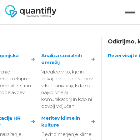
Odkrijmo, k
Kako bodo
opinjska
Analiza socialnih
Rezervirajte
omrežij
organizacijsko
anje
Vpogled v to, kje in
nc in ekipnih
zakaj prihaja do šumov
diagnostiko sprejeli
oslenih s strani
v komunikaciji, kdo so
 sodelavcev.
najvplivnejši
zaposleni?
komunikatorji in kdo ni
dovolj vključen.
zacija HR
Meritev klime in
v
kulture
aliziranje
Redno merjenje klime