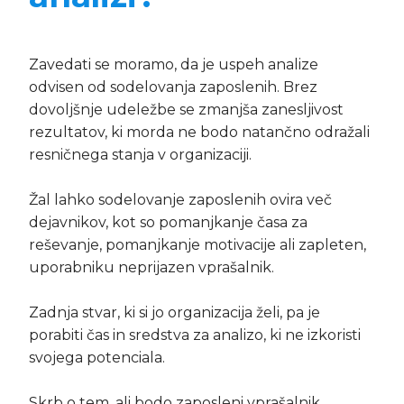
Zavedati se moramo, da je uspeh analize
odvisen od sodelovanja zaposlenih. Brez
dovoljšnje udeležbe se zmanjša zanesljivost
rezultatov, ki morda ne bodo natančno odražali
resničnega stanja v organizaciji.
Žal lahko sodelovanje zaposlenih ovira več
dejavnikov, kot so pomanjkanje časa za
reševanje, pomanjkanje motivacije ali zapleten,
uporabniku neprijazen vprašalnik.
Zadnja stvar, ki si jo organizacija želi, pa je
porabiti čas in sredstva za analizo, ki ne izkoristi
svojega potenciala.
Skrb o tem, ali bodo zaposleni vprašalnik