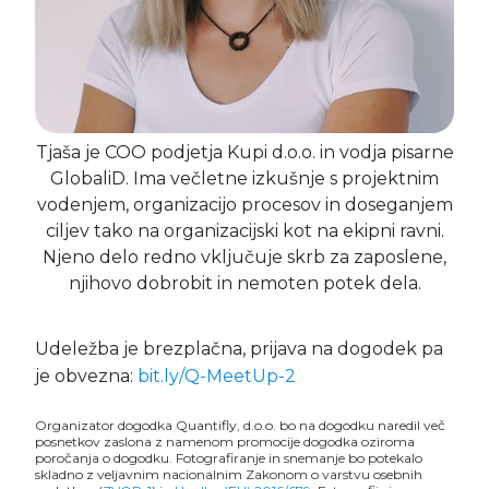
Tjaša je COO podjetja Kupi d.o.o. in vodja pisarne
GlobaliD. Ima večletne izkušnje s projektnim
vodenjem, organizacijo procesov in doseganjem
ciljev tako na organizacijski kot na ekipni ravni.
Njeno delo redno vključuje skrb za zaposlene,
njihovo dobrobit in nemoten potek dela.
Udeležba je brezplačna, prijava na dogodek pa
je obvezna:
bit.ly/Q-MeetUp-2
Organizator dogodka Quantifly, d.o.o. bo na dogodku naredil več
posnetkov zaslona z namenom promocije dogodka oziroma
poročanja o dogodku. Fotografiranje in snemanje bo potekalo
skladno z veljavnim nacionalnim Zakonom o varstvu osebnih