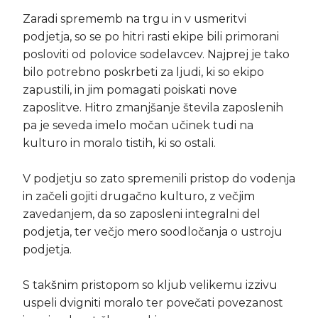
Zaradi sprememb na trgu in v usmeritvi
podjetja, so se po hitri rasti ekipe bili primorani
posloviti od polovice sodelavcev. Najprej je tako
bilo potrebno poskrbeti za ljudi, ki so ekipo
zapustili, in jim pomagati poiskati nove
zaposlitve. Hitro zmanjšanje števila zaposlenih
pa je seveda imelo močan učinek tudi na
kulturo in moralo tistih, ki so ostali.
V podjetju so zato spremenili pristop do vodenja
in začeli gojiti drugačno kulturo, z večjim
zavedanjem, da so zaposleni integralni del
podjetja, ter večjo mero soodločanja o ustroju
podjetja.
S takšnim pristopom so kljub velikemu izzivu
uspeli dvigniti moralo ter povečati povezanost