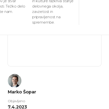
ekipi?
 je stvar
in kulture razkriva stanje
sti. Težko delo
delovnega okolja,
ite nam.
zavzetost in
pripravljenost na
spremembe.
Marko Šopar
Objavljeno
7.4.2023