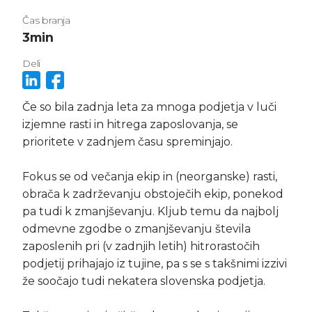
Čas branja
3
min
Deli
Če so bila zadnja leta za mnoga podjetja v luči
izjemne rasti in hitrega zaposlovanja, se
prioritete v zadnjem času spreminjajo.
Fokus se od večanja ekip in (neorganske) rasti,
obrača k zadrževanju obstoječih ekip, ponekod
pa tudi k zmanjševanju. Kljub temu da najbolj
odmevne zgodbe o zmanjševanju števila
zaposlenih pri (v zadnjih letih) hitrorastočih
podjetij prihajajo iz tujine, pa s se s takšnimi izzivi
že soočajo tudi nekatera slovenska podjetja.