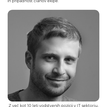
in pripadnost članov ekipe.
Z več kot 10 leti vodstvenih pozicij v IT sektorju,