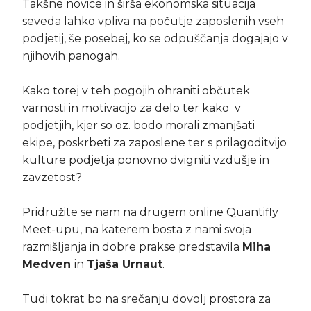
Takšne novice in širša ekonomska situacija
seveda lahko vpliva na počutje zaposlenih vseh
podjetij, še posebej, ko se odpuščanja dogajajo v
njihovih panogah.
Kako torej v teh pogojih ohraniti občutek
varnosti in motivacijo za delo ter kako v
podjetjih, kjer so oz. bodo morali zmanjšati
ekipe, poskrbeti za zaposlene ter s prilagoditvijo
kulture podjetja ponovno dvigniti vzdušje in
zavzetost?
Pridružite se nam na drugem online Quantifly
Meet-upu, na katerem bosta z nami svoja
razmišljanja in dobre prakse predstavila
Miha
Medven
in
Tjaša Urnaut
.
Tudi tokrat bo na srečanju dovolj prostora za