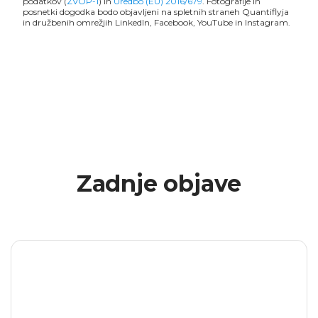
podatkov (
ZVOP-1
) in
Uredbo (EU) 2016/679
. Fotografije in
posnetki dogodka bodo objavljeni na spletnih straneh Quantiflyja
in družbenih omrežjih LinkedIn, Facebook, YouTube in Instagram.
Zadnje objave