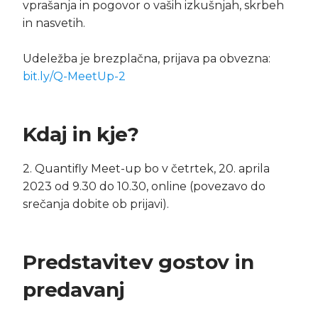
vprašanja in pogovor o vaših izkušnjah, skrbeh
in nasvetih.
Udeležba je brezplačna, prijava pa obvezna:
bit.ly/Q-MeetUp-2
Kdaj in kje?
2. Quantifly Meet-up bo v četrtek, 20. aprila
2023 od 9.30 do 10.30, online (povezavo do
srečanja dobite ob prijavi).
Predstavitev gostov in
predavanj