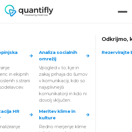
Odkrijmo, k
(Vabilo na dogodek)
opinjska
Analiza socialnih
Rezervirajte
omrežij
2. Quantifly Meet-
anje
Vpogled v to, kje in
nc in ekipnih
zakaj prihaja do šumov
up: Kako v
oslenih s strani
v komunikaciji, kdo so
 sodelavcev.
najvplivnejši
negotovih časih
komunikatorji in kdo ni
dovolj vključen.
izboljšati vzdušje in
zacija HR
Meritev klime in
ohraniti zavzetost v
v
kulture
aliziranje
Redno merjenje klime