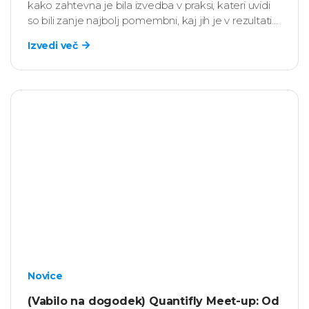
kako zahtevna je bila izvedba v praksi, kateri uvidi
so bili zanje najbolj pomembni, kaj jih je v rezultatih
presenetilo ter kako so na podlagi ugotovitev
Izvedi več
začrtali nadaljnje strateške, kadrobske in vodstvene
aktivnosti.
Novice
(Vabilo na dogodek) Quantifly Meet-up: Od