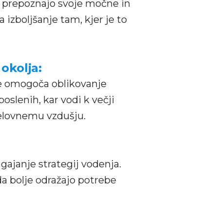
e prepoznajo svoje močne in
izboljšanje tam, kjer je to
okolja:
me omogoča oblikovanje
poslenih, kar vodi k večji
delovnemu vzdušju.
agajanje strategij vodenja.
 da bolje odražajo potrebe