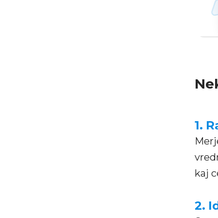
Nek
1.
Ra
Merj
vred
kaj 
2.
I