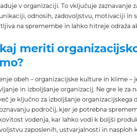
aduje v organizaciji. To vključuje zaznavanje z
nikaciji, odnosih, zadovoljstvu, motivaciji in 
tljiva na spremembe in lahko hitreje odraža ak
kaj meriti organizacijsko
imo?
enje obeh – organizacijske kulture in klime – j
ljanje in izboljšanje organizacij. Ne gre le za 
eč je ključno za izboljšanje organizacijskega 
oznavanju področij, kjer je potrebna spreme
ovitost vodenja, kar lahko vodi k boljši produ
voljstvu zaposlenih, ustvarjalnosti in nasplo