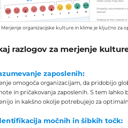
Merjenje organizacijske kulture in klime je ključno za o
aj razlogov za merjenje kulture
zumevanje zaposlenih:
enje omogoča organizacijam, da pridobijo glob
note in pričakovanja zaposlenih. S tem lahko bo
cenijo in kakšno okolje potrebujejo za optimaln
dentifikacija močnih in šibkih točk: