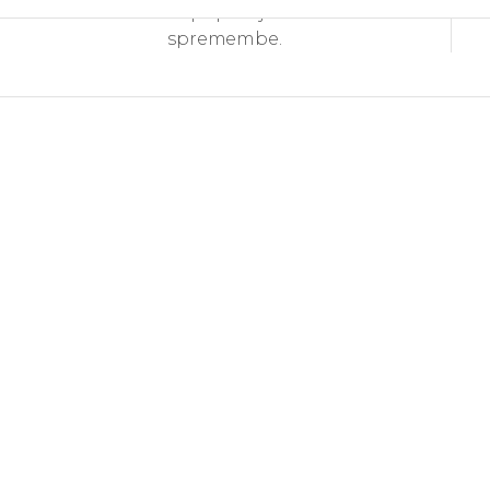
in pripravljenost na
spremembe.