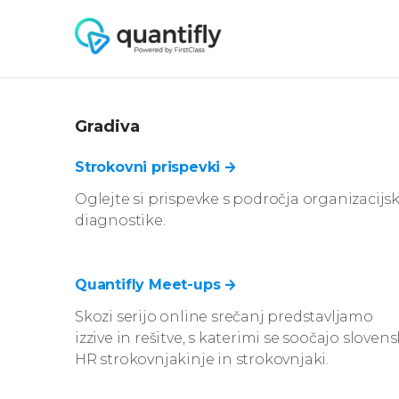
Rešitve
Gradiva
Organizacijska
Strokovni prispevki
360-stopinjs
diagnostika
Ocenjevanje
Oglejte si prispevke s področja organizacijs
Identifikacija ključnih izzivov
ekipnih vlog
diagnostike.
ter priprava akcijskih
strani njihov
načrtov, prilagojenih vaši
Je merje
organizaciji.
Quantifly Meet-ups
Mastermind srečanja za
Skozi serijo online srečanj predstavljamo
Digitalizaci
vodje
izzive in rešitve, s katerimi se soočajo slovens
kulture i
Ročno analiz
HR strokovnjakinje in strokovnjaki.
Srečanja, kjer vodje mesečno
je stvar pret
delijo svoje izzive ter skupaj
delo prepust