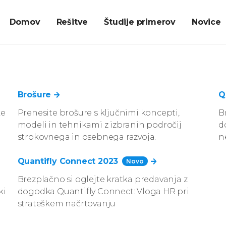
Domov
Rešitve
Študije primerov
Novice
O
ka analiza
Brošure
Analiza socialnih omrežij
R
Q
 kompetenc in
Vpogled v to, kje in zakaj
ke
Prenesite brošure s ključnimi koncepti,
B
 zaposlenih s
prihaja do šumov v
modeli in tehnikami z izbranih področij
d
ih sodelavcev.
komunikaciji, kdo so
strokovnega in osebnega razvoja.
n
najvplivnejši komunikatorji
nje organizac
in kdo ni dovolj vključen.
Quantifly Connect 2023
Novo
ja HR meritev
Brezplačno si oglejte kratka predavanja z
Meritev klime in kulture
ki
dogodka Quantifly Connect: Vloga HR pri
n klime res do
iranje podatkov
Redno merjenje klime in
strateškem načrtovanju
eklosti. Težko
kulture razkriva stanje
ite nam.
delovnega okolja, zavzetost