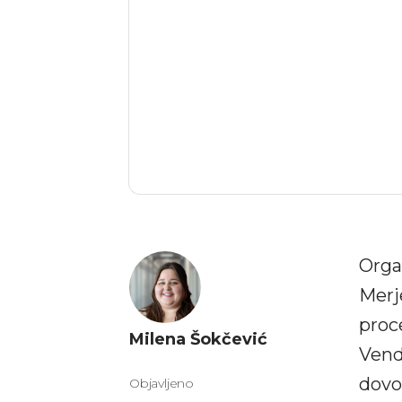
Orga
Merj
proc
Milena Šokčević
Vend
dovol
Objavljeno