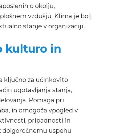
aposlenih o okolju,
splošnem vzdušju. Klima je bolj
tualno stanje v organizaciji.
 kulturo in
e ključno za učinkovito
način ugotavljanja stanja,
delovanja. Pomaga pri
mba, in omogoča vpogled v
ktivnosti, pripadnosti in
h k dolgoročnemu uspehu