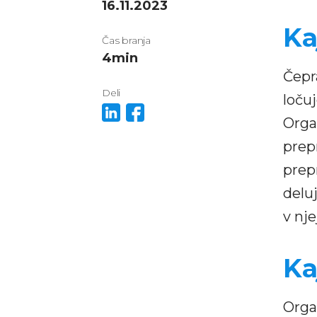
16.11.2023
Ka
Čas branja
4
min
Čepr
Deli
loču
Organ
prep
prepr
delu
v nje
Ka
Orga