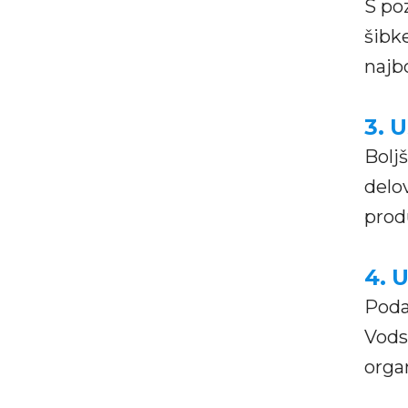
S po
šibk
najb
3.
U
Bolj
delov
prod
4.
U
Podat
Vodst
orga