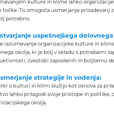
znavanjem kulture in klime lahko organizacij
e točke. To omogoča usmerjanje prizadevanj za 
olj potrebno.
stvarjanje uspešnejšega delovnega 
še razumevanje organizacijske kulture in kli
nega okolja, ki je bolj v skladu s potrebami za
uktivnosti, zvestobi zaposlenih in boljšemu 
smerjanje strategije in vodenja:
ki o kulturi in klimi služijo kot osnova za pril
vo lahko prilagodi svoje pristope in politike,
nizacijskega okolja.