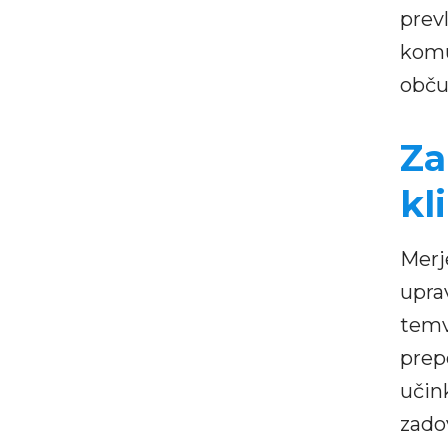
prevl
komu
obču
Za
kl
Merj
uprav
temv
prep
učink
zado